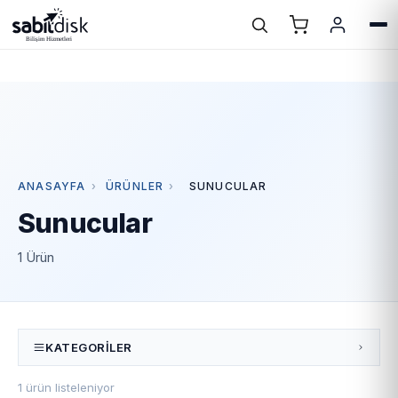
ANASAYFA
›
ÜRÜNLER
›
SUNUCULAR
Sunucular
1 Ürün
KATEGORILER
1 ürün listeleniyor