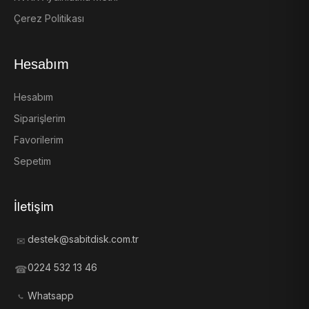
Çerez Politikası
Hesabım
Hesabım
Siparişlerim
Favorilerim
Sepetim
İletişim
destek@sabitdisk.com.tr
✉
0224 532 13 46
☎
Whatsapp