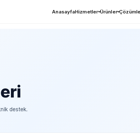
Anasayfa
Hizmetler
Ürünler
Çözümle
eri
nik destek.